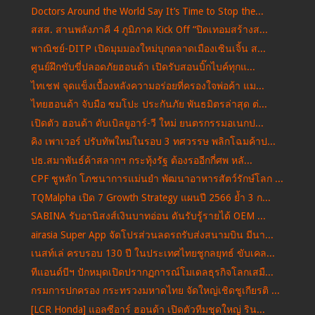
Doctors Around the World Say It’s Time to Stop the...
สสส. สานพลังภาคี 4 ภูมิภาค Kick Off “ปิดเทอมสร้างส...
พาณิชย์-DITP เปิดมุมมองใหม่บุกตลาดเมืองเซินเจิ้น ส...
ศูนย์ฝึกขับขี่ปลอดภัยฮอนด้า เปิดรับสอนบิ๊กไบค์ทุกแ...
ไทเชฟ จุดแข็งเบื้องหลังความอร่อยที่ครองใจพ่อค้า แม...
ไทยฮอนด้า จับมือ ซมโปะ ประกันภัย พันธมิตรล่าสุด ต่...
เปิดตัว ฮอนด้า ดับเบิลยูอาร์-วี ใหม่ ยนตรกรรมอเนกป...
คิง เพาเวอร์ ปรับทัพใหม่ในรอบ 3 ทศวรรษ พลิกโฉมค้าป...
ปธ.สมาพันธ์ค้าสลากฯ กระทุ้งรัฐ ต้องรออีกกี่ศพ หลั...
CPF ชูหลัก โภชนาการแม่นยำ พัฒนาอาหารสัตว์รักษ์โลก ...
TQMalpha เปิด 7 Growth Strategy แผนปี 2566 ย้ำ 3 ก...
SABINA รับอานิสงส์เงินบาทอ่อน ดันรับรู้รายได้ OEM ...
airasia Super App จัดโปรส่วนลดรถรับส่งสนามบิน มีนา...
เนสท์เล่ ครบรอบ 130 ปี ในประเทศไทยชูกลยุทธ์ ขับเคล...
ทีแอนด์บีฯ ปักหมุดเปิดปรากฏการณ์โมเดลธุรกิจโลกเสมื...
กรมการปกครอง กระทรวงมหาดไทย จัดใหญ่เชิดชูเกียรติ ...
[LCR Honda] แอลซีอาร์ ฮอนด้า เปิดตัวทีมชุดใหญ่ ริน...