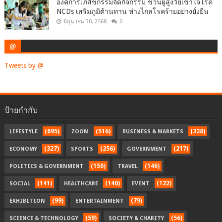
องค์การเภสัชกรรมจัดกิจกรรม ชวนผู้สูงวัยเข้าใจโรค
NCDs เสริมภูมิต้านทาน ห่างไกลโรคร้ายอย่างยั่งยืน
มิถุนายน 30, 2568
0
@
Tweets by @
ป้ายกำกับ
(695)
(516)
(328)
LIFESTYLE
ZOOM
BUSINESS & MARKETS
(327)
(256)
(217)
ECONOMY
SPORTS
GOVERNMENT
(150)
(146)
POLITICS & GOVERNMENT
TRAVEL
(141)
(140)
(122)
SOCIAL
HEALTHCARE
EVENT
(99)
(79)
EXHIBITION
ENTERTAINMENT
(59)
(56)
SCIENCE & TECHNOLOGY
SOCIETY & CHARITY