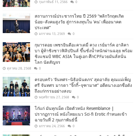
กุมภาพันธ์ 11, 2566
0
สถานการณ์ประชากรไทย ปี 2569 “พลิกวิกฤตเกิด
น้อย–สังคมสูงวัย สู่การลงทุนใน ‘คน’ เพื่ออนาคต
ประเทศ”
มกราคม 13, 2569
0
กุมารดอย เพชรยินดีอะคาเดมี่ ควง เรย์มาร์ค อาลิคา
บา ผู้ท้าชิงชาวฟิลิปปินส์ ขึ้นชั่งน้ำหนักผ่านฉลุย พร้อม
ชิงแชมป์ WBC ASIA ในคู่เอก ศึกCPFมวยมันส์สนั่น
โลก นัดสัญจร
ตุลาคม 28, 2568
0
ครอบครัว ‘จันทศร–นิธิอนันตภร’ สุดอาลัย คุณแม่เพ็ญ
ศรี จันทศร มารดา “จิ๊กกี๋–จุฑามาศ” อดีตนางเอกชื่อดัง
ถึงแก่กรรมอย่างสงบ
พฤศจิกายน 27, 2568
0
โก๋แก่ มันทุกเม็ด เปิดตัวหนัง Resemblance |
ปรากฏการณ์ หนังไทยแนว Sci-fi Erotic กำหนดเข้า
ฉายวันที่ 2 กุมภาพันธ์นี้
มกราคม 24, 2566
0