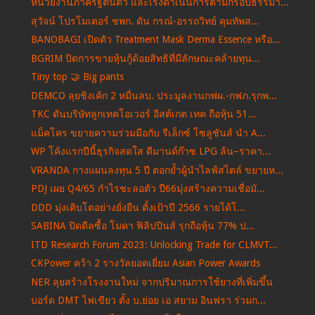
หน่วยงานภาครัฐตื่นตัว และเร่งดำเนินการตามกรอบธรรมา...
สุวัจน์ โปรโมเตอร์ ชพก. ดัน กรณ์-อรรถวิทย์ คุมทัพส...
BANOBAGI เปิดตัว Treatment Mask Derma Essence หรือ...
BGRIM ปิดการขายหุ้นกู้ด้อยสิทธิที่มีลักษณะคล้ายทุน...
Tiny top 🤝 Big pants
DEMCO ลุยชิงเค้ก 2 หมื่นลบ. ประมูลงานกฟผ.-กฟภ.รุกพ...
TKC ดันบริษัทลูกเทคโอเวอร์ อีสต์เกต เทค ถือหุ้น 51...
แม็คโคร ขยายความร่วมมือกับ รีเล็กซ์ โซลูชันส์ นำ A...
WP โค้งแรกปีนี้ธุรกิจสดใส ดีมานด์ก๊าซ LPG ล้น–ราคา...
VRANDA กางแผนลงทุน 5 ปี ตอกย้ำผู้นำไลฟ์สไตล์ ขยายห...
PDJ เผย Q4/65 กำไรชะลอตัว ปี66มุ่งสร้างความเชื่อมั...
DDD มุ่งเติบโตอย่างยั่งยืน ตั้งเป้าปี 2566 รายได้โ...
SABINA ปิดดีลซื้อ โมดา ฟิลิปปินส์ รุกถือหุ้น 77% ป...
ITD Research Forum 2023: Unlocking Trade for CLMVT...
CKPower คว้า 2 รางวัลยอดเยี่ยม Asian Power Awards
NER ลุยสร้างโรงงานใหม่ จากปริมาณการใช้ยางที่เพิ่มขึ้น
บอร์ด DMT ไฟเขียว ตั้ง บ.ย่อย เอ สยาม อินฟรา ร่วมก...