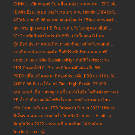
GUNKUL เปิดกลยุทธ์ขับเคลื่อนพลังงานทดแทน - EPC เต็...
เปิดตัวเยี่ยม! รูเบน เฟอร์นานเดซ ควบ Honda CRF450R...
ASIAN ปักธงปี 66 ยอดขายกลุ่มโตกว่า 15% อาหารสัตว์เ...
บล. พาย (pi) ครบ 1 ปี รีแบรนด์ ปรับโฉมสู่คอนเซ็ปต์...
ICHI ยกทัพสินค้าใหม่รับไฮซีซั่น เร่งปั๊มยอด Q1 หนุ...
กู๊ดเยียร์ ประกาศพันธมิตรทางธุรกิจยางสำหรับรถยนต์ ...
แอลจีมอบข้อเสนอสุดคุ้ม ซื้อทีวีรับทันทีส่วนลดแลกซื...
จุดประกายแนวคิด Sustainability+ กับมิติใหม่ของงาน ...
SIRI ปันผลทั้งปี 0.15 บาท ดิวิเดนด์ยีลด์เฉลี่ย 8% ...
PREB ปลึ้ม! ทริสคงเครดิตองค์กรระดับ BBB แนวโน้ม St...
AGE ปี 66 มีแนวโน้ม All Time High ที่ระดับ 23,400 ...
เอฟ แอนด์ เอ็น ขยายฐานแข็งแกร่งในอินโดจีนด้วยการคว...
EP ตั้งเป้ายื่นขอผลิตไฟฟ้าโครงการพลังงานหมุนเวียน ...
เชิญร่วมการสัมมนา ITD Research Forum 2023: Unlocki...
ซีเอ็ดร่วมฉลองความสำเร็จกับหนังสือ Atomic Habits ด...
มิสยูนิเวิร์ส 2022 อาร์บอนนี่ แกเบรียล ได้รับคัดเล...
You look tired. 🥱