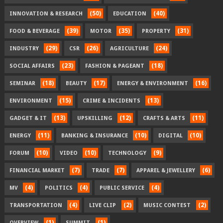
(50)
(40)
INNOVATION & RESEARCH
EDUCATION
(39)
(35)
(31)
FOOD & BEVERAGE
MOTOR
PROPERTY
(29)
(26)
(24)
INDUSTRY
CSR
AGRICULTURE
(23)
(18)
SOCIAL AFFAIRS
FASHION & PAGEANT
(18)
(17)
(16)
SEMINAR
BEAUTY
ENERGY & ENVIRONMENT
(15)
(13)
ENVIRONMENT
CRIME & INCIDENTS
(13)
(12)
(11)
GADGET & IT
UPSKILLING
CRAFTS & ARTS
(11)
(10)
(10)
ENERGY
BANKING & INSURANCE
DIGITAL
(10)
(10)
(9)
FORUM
VIDEO
TECHNOLOGY
(7)
(7)
(6)
FINANCIAL MARKET
TRADE
APPAREL & JEWELLERY
(4)
(4)
(4)
MV
POLITICS
PUBLIC SERVICE
(4)
(2)
(2)
TRANSPORTATION
LIVE CLIP
MUSIC CONTEST
(1)
(1)
OVERVIEW
SUMMIT