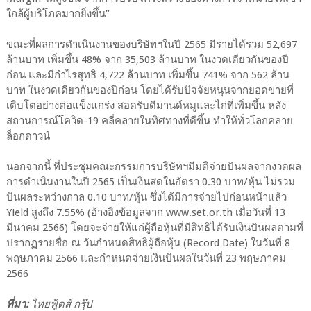
ใกล้ผู้บริโภคมากยิ่งขึ้น”
ขณะที่ผลการดำเนินงานของบริษัทฯในปี 2565 มีรายได้รวม 52,697
ล้านบาท เพิ่มขึ้น 48% จาก 35,503 ล้านบาท ในงวดเดียวกันของปี
ก่อน และมีกำไรสุทธิ 4,722 ล้านบาท เพิ่มขึ้น 741% จาก 562 ล้าน
บาท ในงวดเดียวกันของปีก่อน โดยได้รับปัจจัยหนุนจากยอดขายที่
เติบโตอย่างต่อแข็งแกร่ง สอดรับดีมานด์หมูและไก่ที่เพิ่มขึ้น หลัง
สถานการณ์โควิด-19 คลี่คลายในทิศทางที่ดีขึ้น ทำให้ทั่วโลกคลาย
ล็อกดาวน์
นอกจากนี้ ที่ประชุมคณะกรรมการบริษัทฯมีมติจ่ายปันผลจากงวดผล
การดำเนินงานในปี 2565 เป็นเงินสดในอัตรา 0.30 บาท/หุ้น ไม่รวม
ปันผลระหว่างกาล 0.10 บาท/หุ้น ซึ่งได้มีการจ่ายไปก่อนหน้าแล้ว
Yield สูงถึง 7.55% (อ้างอิงข้อมูลจาก www.set.or.th เมื่อวันที่ 13
มีนาคม 2566) โดยจะจ่ายให้แก่ผู้ถือหุ้นที่มีสิทธิได้รับเงินปันผลตามที่
ปรากฏรายชื่อ ณ วันกำหนดสิทธิผู้ถือหุ้น (Record Date) ในวันที่ 8
พฤษภาคม 2566 และกำหนดจ่ายเงินปันผลในวันที่ 23 พฤษภาคม
2566
ที่มา:
ไทยฟู้ดส์ กรุ๊ป