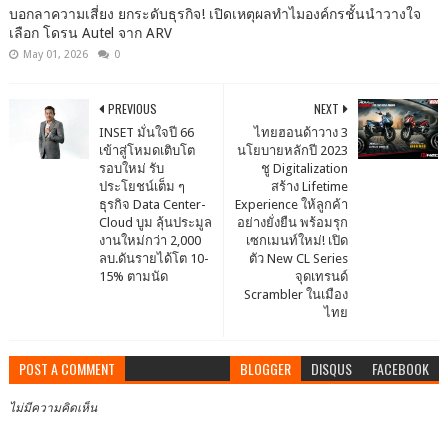
บอกลาความเสี่ยง ยกระดับธุรกิจ! เปิดเหตุผลทำไมองค์กรชั้นนำวางใจ
เลือก โดรน Autel จาก ARV
May 01, 2026
0
PREVIOUS
NEXT
INSET มั่นใจปี 66
ไทยฮอนด้าวาง 3
เข้าสู่โหมดเติบโต
นโยบายหลักปี 2023
รอบใหม่ รับ
ชู Digitalization
ประโยชน์เต็ม ๆ
สร้าง Lifetime
ธุรกิจ Data Center-
Experience ให้ลูกค้า
Cloud บูม ลุ้นประมูล
อย่างยั่งยืน พร้อมรุก
งานใหม่กว่า 2,000
เซกเมนท์ใหม่! เปิด
ลบ.ดันรายได้โต 10-
ตัว New CL Series
15% ตามนัด
จุดเทรนด์
Scrambler ในเมือง
ไทย
POST A COMMENT
BLOGGER
DISQUS
FACEBOOK
ไม่มีความคิดเห็น