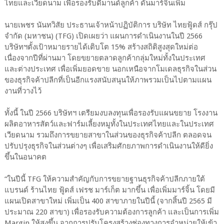
ไทยและเวียดนาม เพื่อรองรับดีมานด์ลูกค้า ดันมาร์จิ้นเพิ่ม
นายเพชร นันทวิสัย ประธานเจ้าหน้าปฏิบัติการ บริษัท ไทยฟู้ดส์ กรุ๊ป
จำกัด (มหาชน) (TFG) เปิดเผยว่า แผนการดำเนินงานในปี 2566
บริษัทฯตั้งเป้าหมายรายได้เติบโต 15% สร้างสถิติสูงสุดใหม่ต่อ
เนื่องจากปีที่ผ่านมา โดยขยายตลาดลูกค้ากลุ่มใหม่ทั้งในประเทศ
และต่างประเทศ เพื่อเพิ่มยอดขาย นอกเหนือจากโมเดลธุรกิจในส่วน
ของธุรกิจค้าปลีกที่เป็นอีกแรงสนับสนุนให้ภาพรวมเป็นไปตามแผน
งานที่วางไว้
ทั้งนี้ ในปี 2566 บริษัทฯ เตรียมงบลงทุนเพื่อรองรับแผนขยาย โรงงาน
ผลิตอาหารสัตว์และฟาร์มเลี้ยงหมูทั้งในประเทศไทยและในประเทศ
เวียดนาม รวมถึงการขยายสาขาในส่วนของธุรกิจค้าปลีก ตลอดจน
ปรับปรุงธุรกิจในส่วนต่างๆ เพื่อเสริมศักยภาพการดำเนินงานให้ดียิ่ง
ขึ้นในอนาคต
“ในปีนี้ TFG ให้ความสำคัญกับการขยายฐานธุรกิจค้าปลีกภายใต้
แบรนด์ ร้านไทย ฟู้ดส์ เฟรช มาร์เก็ต มากขึ้น เพื่อเพิ่มมาร์จิ้น โดยมี
แผนเปิดสาขาใหม่ เพิ่มเป็น 400 สาขาภายในปีนี้ (จากสิ้นปี 2565 มี
ประมาณ 220 สาขา) เพื่อรองรับความต้องการลูกค้า และเป็นการเพิ่ม
Margin ให้สูงขึ้น จากการปรับโครงสร้างช่องทางการจำหน่ายให้เข้า