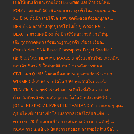
เปิดให้เป็นเจ้าของก่อนใคร! LG Gram แล็ปท็อปรุ่นใหม...
POLY กางแผนปี 66 เดินหน้าเจรจาลูกค้าใหม่ หนุนออเดอ...
XO ปี 66 ตั้งเป้ารายได้โต 10% จัดทัพซอสส่งออกบุกตล...
BRR ปี 66 ตอกย้ำ!! ทุกธุรกิจโตไม่ยั้ง ชู Wood Pell...
BEAUTY กางแผนปี 66 ตั้งเป้า เทิร์นอะราวด์ รายได้พุ...
เกีย รุกตลาดหนัก เร่งขยายฐานลูกค้า เพิ่มรุ่นเริ่มต...
China’s New DNA-Based Bioweapons Target Specific E...
เอ็มจี เผยโฉม NEW MG MAXUS 9 ครั้งแรกในไทยและภูมิภ...
ฮอนด้า ซีอาร์-วี ใหม่ทุกมิติ กับ 2 ขุมพลังการขับเค...
CIVIL เผย Q1/66 โตต่อเนื่องลุยประมูลงานก่อสร้างขนา...
WINMED ลั่นปี 66 รายได้โต 30% ทุบสถิติใหม่ต่อเนื่อ...
TKN เปิด 3 กลยุทธ์ เร่งสร้างการเติบโตทั้งในและต่าง...
ก้อง สมเกียรติ พร้อมเปิดฤดูกาลโมโต 2 หลังจบพรีซีซั...
JO1 x INI SPECIAL EVENT IN THAILAND ทำเอาแฟน ๆ สุด...
ญี่ปุ่นไฟเขียว! นำเข้า ไข่เหลวพาสเจอร์ไรส์แช่แข็ง ...
ครบรอบ 70 ปี บนเส้นชีวิตการเดินทาง วิกรม กรมดิษฐ์ ...
NCAP กางแผนปี 66 ปีแห่งการต่อยอด คาดพอร์ตสินเชื่อโ...