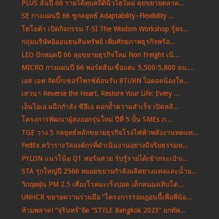
PLUS ลั่นปี 66 รายได้ทุบสถิตินิวไฮใหม่ ลุยขยายตลาด...
SE กางแผนปี 66 ชูกลยุทธ์ Adaptability–Flexibility ...
โตโยต้า เปิดกิจกรรม T-SI The Wisdom Workshop รู้คร...
กลุ่มบริษัทอิออนธนสินทรัพย์ เพิ่มศักยภาพธุรกิจพร้อ...
LEO ปักหมุดปี 66 ลุยขยายธุรกิจใหม่ Non Freight เน้...
MICRO กางแผนปี 66 พอร์ตสินเชื่อแตะ 5,500-5,800 ลบ....
เอส เอฟ จัดบิ๊กเซอร์ไพรซ์ต้อนรับ 8TURN ไอดอลน้องให...
เสวนา Reverse the Heart, Restore Your Life: Every ...
เอ็นไอเอ ผนึกกำลัง ซีอีเอ ตอกย้ำความสำเร็จ เปิดหลั...
โครงการพัฒนาผู้ส่งออกรุ่นใหม่ ปีที่ 5 ปั้น SMEs ภ...
TGE วาง 5 กลยุทธ์หลักขยายธุรกิจโรงไฟฟ้าพลังงานทดแท...
FedEx คว้ารางวัลองค์กรที่ดำเนินงานอย่างมีจริยธรรมท...
PYLON แนวโน้ม Q1 ฟอร์มสวย รับรู้รายได้เข้ากระเป๋าเ...
STA รุกใหญ่ปี 2566 ทยอยขยายกำลังผลิตยางแท่งและน้ำย...
วิกฤตฝุ่น PM 2.5 เสี่ยงโรคมะเร็งปอด เด็กสมองเติบโต...
UNHCR ขยายความร่วมมือ “โครงการรอมฎอนนี้เพื่อพี่น้อ...
ห้ามพลาด! “จุรินทร์”จัด “STYLE Bangkok 2023” ยกทัพ...