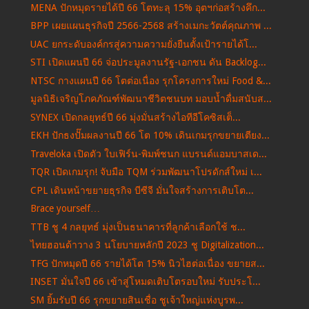
MENA ปักหมุดรายได้ปี 66 โตทะลุ 15% อุตฯก่อสร้างคึก...
BPP เผยแผนธุรกิจปี 2566-2568 สร้างเมกะวัตต์คุณภาพ ...
UAC ยกระดับองค์กรสู่ความความยั่งยืนตั้งเป้ารายได้โ...
STI เปิดแผนปี 66 จ่อประมูลงานรัฐ-เอกชน ดัน Backlog...
NTSC กางแผนปี 66 โตต่อเนื่อง รุกโครงการใหม่ Food &...
มูลนิธิเจริญโภคภัณฑ์พัฒนาชีวิตชนบท มอบน้ำดื่มสนับส...
SYNEX เปิดกลยุทธ์ปี 66 มุ่งมั่นสร้างไอทีอีโคซิสเต็...
EKH ปักธงปั๊มผลงานปี 66 โต 10% เดินเกมรุกขยายเตียง...
Traveloka เปิดตัว ใบเฟิร์น-พิมพ์ชนก แบรนด์แอมบาสเด...
TQR เปิดเกมรุก! จับมือ TQM ร่วมพัฒนาโปรดักส์ใหม่ เ...
CPL เดินหน้าขยายธุรกิจ บีซีจี มั่นใจสร้างการเติบโต...
Brace yourself…
TTB ชู 4 กลยุทธ์ มุ่งเป็นธนาคารที่ลูกค้าเลือกใช้ ช...
ไทยฮอนด้าวาง 3 นโยบายหลักปี 2023 ชู Digitalization...
TFG ปักหมุดปี 66 รายได้โต 15% นิวไฮต่อเนื่อง ขยายส...
INSET มั่นใจปี 66 เข้าสู่โหมดเติบโตรอบใหม่ รับประโ...
SM ยิ้มรับปี 66 รุกขยายสินเชื่อ ชูเจ้าใหญ่แห่งบูรพ...