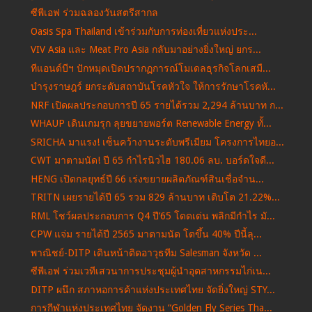
ซีพีเอฟ ร่วมฉลองวันสตรีสากล
Oasis Spa Thailand เข้าร่วมกับการท่องเที่ยวแห่งประ...
VIV Asia และ Meat Pro Asia กลับมาอย่างยิ่งใหญ่ ยกร...
ทีแอนด์บีฯ ปักหมุดเปิดปรากฏการณ์โมเดลธุรกิจโลกเสมื...
บำรุงราษฎร์ ยกระดับสถาบันโรคหัวใจ ให้การรักษาโรคหั...
NRF เปิดผลประกอบการปี 65 รายได้รวม 2,294 ล้านบาท ก...
WHAUP เดินเกมรุก ลุยขยายพอร์ต Renewable Energy ทั้...
SRICHA มาแรง! เซ็นคว้างานระดับพรีเมียม โครงการไทยอ...
CWT มาตามนัด! ปี 65 กำไรนิวไฮ 180.06 ลบ. บอร์ดใจดี...
HENG เปิดกลยุทธ์ปี 66 เร่งขยายผลิตภัณฑ์สินเชื่อจำน...
TRITN เผยรายได้ปี 65 รวม 829 ล้านบาท เติบโต 21.22%...
RML โชว์ผลประกอบการ Q4 ปี’65 โดดเด่น พลิกมีกำไร มั...
CPW แจ่ม รายได้ปี 2565 มาตามนัด โตขึ้น 40% ปีนี้ลุ...
พาณิชย์-DITP เดินหน้าติดอาวุธทีม Salesman จังหวัด ...
ซีพีเอฟ ร่วมเวทีเสวนาการประชุมผู้นำอุตสาหกรรมไก่เน...
DITP ผนึก สภาหอการค้าแห่งประเทศไทย จัดยิ่งใหญ่ STY...
การกีฬาแห่งประเทศไทย จัดงาน “Golden Fly Series Tha...